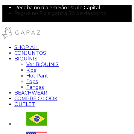
Receba no dia em São Paulo Capital
Pague no Pix e ganhe 5% de desconto
10% off na sua primeira compra!
SHOP ALL
CONJUNTOS
BIQUÍNIS
Ver BIQUÍNIS
Kids
Hot Pant
Tops
Tangas
BEACHWEAR
COMPRE O LOOK
OUTLET