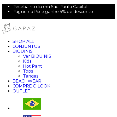
Receba no dia em São Paulo Capital
Pague no Pix e ganhe 5% de desconto
10% off na sua primeira compra!
SHOP ALL
CONJUNTOS
BIQUÍNIS
Ver BIQUÍNIS
Kids
Hot Pant
Tops
Tangas
BEACHWEAR
COMPRE O LOOK
OUTLET