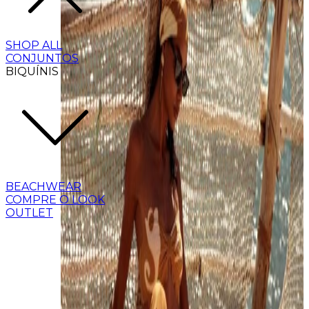
SHOP ALL
CONJUNTOS
BIQUÍNIS
BEACHWEAR
COMPRE O LOOK
OUTLET