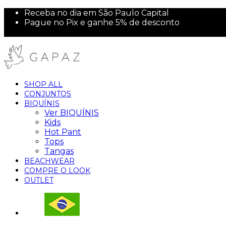
Receba no dia em São Paulo Capital
Pague no Pix e ganhe 5% de desconto
10% off na sua primeira compra!
SHOP ALL
CONJUNTOS
BIQUÍNIS
Ver BIQUÍNIS
Kids
Hot Pant
Tops
Tangas
BEACHWEAR
COMPRE O LOOK
OUTLET