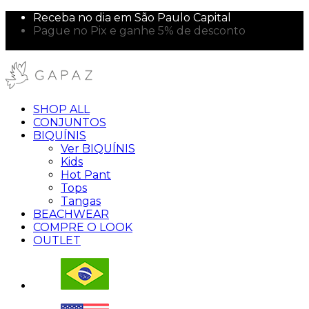
Receba no dia em São Paulo Capital
Pague no Pix e ganhe 5% de desconto
10% off na sua primeira compra!
SHOP ALL
CONJUNTOS
BIQUÍNIS
Ver BIQUÍNIS
Kids
Hot Pant
Tops
Tangas
BEACHWEAR
COMPRE O LOOK
OUTLET