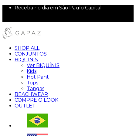
Receba no dia em São Paulo Capital
Pague no Pix e ganhe 5% de desconto
10% off na sua primeira compra!
SHOP ALL
CONJUNTOS
BIQUÍNIS
Ver BIQUÍNIS
Kids
Hot Pant
Tops
Tangas
BEACHWEAR
COMPRE O LOOK
OUTLET