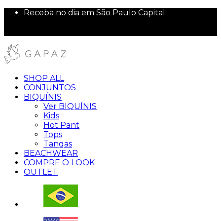
Receba no dia em São Paulo Capital
Pague no Pix e ganhe 5% de desconto
10% off na sua primeira compra!
SHOP ALL
CONJUNTOS
BIQUÍNIS
Ver BIQUÍNIS
Kids
Hot Pant
Tops
Tangas
BEACHWEAR
COMPRE O LOOK
OUTLET