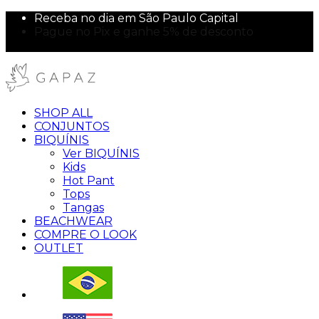
Receba no dia em São Paulo Capital
Pague no Pix e ganhe 5% de desconto
10% off na sua primeira compra!
SHOP ALL
CONJUNTOS
BIQUÍNIS
Ver BIQUÍNIS
Kids
Hot Pant
Tops
Tangas
BEACHWEAR
COMPRE O LOOK
OUTLET