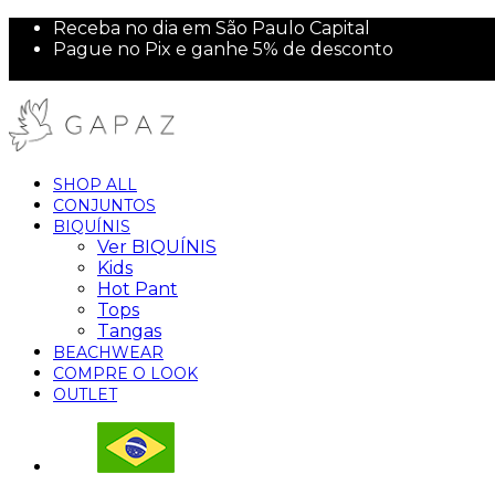
Receba no dia em São Paulo Capital
Pague no Pix e ganhe 5% de desconto
10% off na sua primeira compra!
SHOP ALL
CONJUNTOS
BIQUÍNIS
Ver BIQUÍNIS
Kids
Hot Pant
Tops
Tangas
BEACHWEAR
COMPRE O LOOK
OUTLET