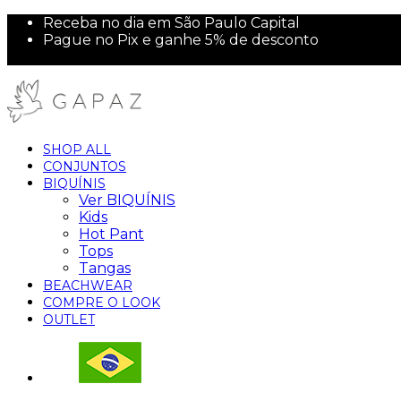
Receba no dia em São Paulo Capital
Pague no Pix e ganhe 5% de desconto
10% off na sua primeira compra!
SHOP ALL
CONJUNTOS
BIQUÍNIS
Ver BIQUÍNIS
Kids
Hot Pant
Tops
Tangas
BEACHWEAR
COMPRE O LOOK
OUTLET