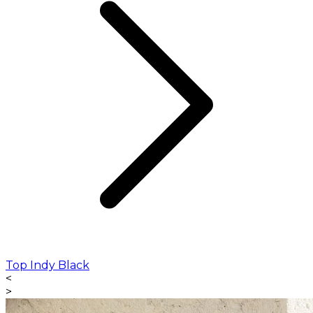
Top Indy Black
<
>