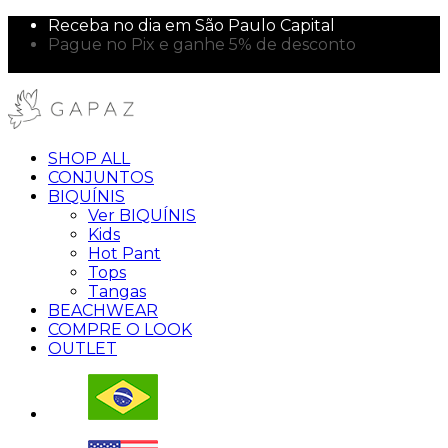
Receba no dia em São Paulo Capital
Pague no Pix e ganhe 5% de desconto
10% off na sua primeira compra!
SHOP ALL
CONJUNTOS
BIQUÍNIS
Ver BIQUÍNIS
Kids
Hot Pant
Tops
Tangas
BEACHWEAR
COMPRE O LOOK
OUTLET