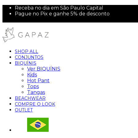
Receba no dia em São Paulo Capital
Pague no Pix e ganhe 5% de desconto
10% off na sua primeira compra!
SHOP ALL
CONJUNTOS
BIQUÍNIS
Ver BIQUÍNIS
Kids
Hot Pant
Tops
Tangas
BEACHWEAR
COMPRE O LOOK
OUTLET