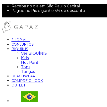
Receba no dia em São Paulo Capital
Pague no Pix e ganhe 5% de desconto
10% off na sua primeira compra!
SHOP ALL
CONJUNTOS
BIQUÍNIS
Ver BIQUÍNIS
Kids
Hot Pant
Tops
Tangas
BEACHWEAR
COMPRE O LOOK
OUTLET