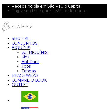
Receba no dia em São Paulo Capital
Pague no Pix e ganhe 5% de desconto
10% off na sua primeira compra!
SHOP ALL
CONJUNTOS
BIQUÍNIS
Ver BIQUÍNIS
Kids
Hot Pant
Tops
Tangas
BEACHWEAR
COMPRE O LOOK
OUTLET