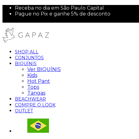
Receba no dia em São Paulo Capital
Pague no Pix e ganhe 5% de desconto
10% off na sua primeira compra!
SHOP ALL
CONJUNTOS
BIQUÍNIS
Ver BIQUÍNIS
Kids
Hot Pant
Tops
Tangas
BEACHWEAR
COMPRE O LOOK
OUTLET