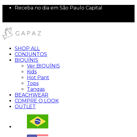
Receba no dia em São Paulo Capital
Pague no Pix e ganhe 5% de desconto
10% off na sua primeira compra!
SHOP ALL
CONJUNTOS
BIQUÍNIS
Ver BIQUÍNIS
Kids
Hot Pant
Tops
Tangas
BEACHWEAR
COMPRE O LOOK
OUTLET